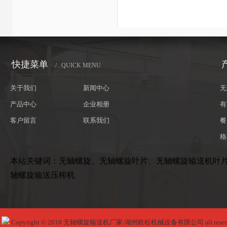
快捷菜单
/ . QUICK MENU
关于我们
新闻中心
无
产品中心
企业相册
有
客户留言
联系我们
餐
格
本站关键词：无轴螺旋、无轴螺旋叶片、无轴螺旋输送机叶
轴螺旋输送压榨机
Copyright © 2018 无轴螺旋输送机厂家-湖州欧松机械设备有限公司 all reser